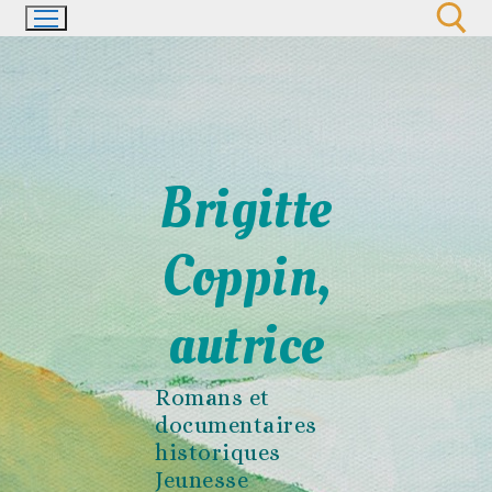
Aller
au
contenu
Rechercher :
Brigitte
Coppin,
autrice
Romans et
documentaires
historiques
Jeunesse