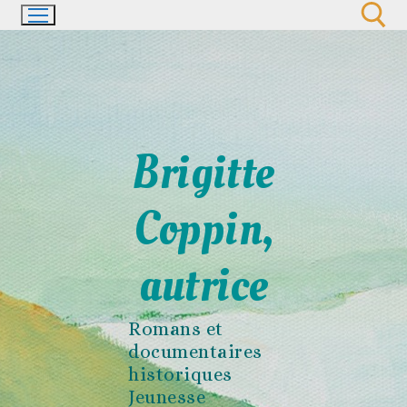
Aller
au
contenu
Rechercher :
Brigitte
Coppin,
autrice
Romans et
documentaires
historiques
Jeunesse