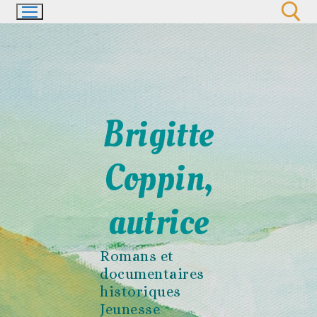
Aller
au
contenu
Rechercher :
Brigitte
Coppin,
autrice
Romans et
documentaires
historiques
Jeunesse