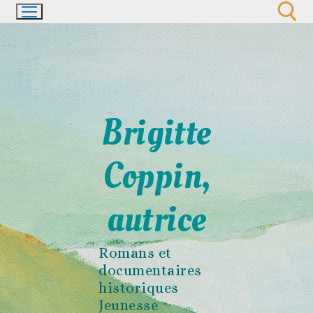
Aller
au
contenu
Rechercher :
Brigitte
Coppin,
autrice
Romans et
documentaires
historiques
Jeunesse