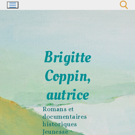
Aller
au
contenu
Rechercher :
Brigitte
Coppin,
autrice
Romans et
documentaires
historiques
Jeunesse