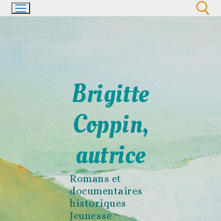
Aller
au
contenu
Rechercher :
Brigitte
Coppin,
autrice
Romans et
documentaires
historiques
Jeunesse