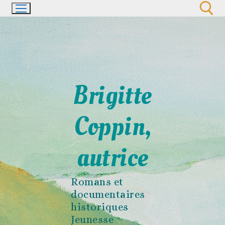
Aller
au
contenu
Rechercher :
Brigitte
Coppin,
autrice
Romans et
documentaires
historiques
Jeunesse