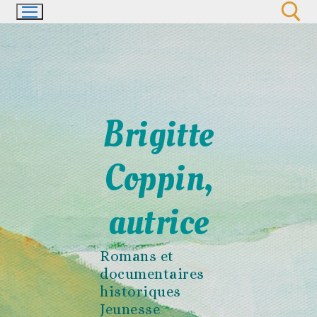
Aller
au
contenu
Rechercher :
Brigitte
Coppin,
autrice
Romans et
documentaires
historiques
Jeunesse