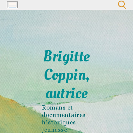
Aller
au
contenu
Rechercher :
Brigitte
Coppin,
autrice
Romans et
documentaires
historiques
Jeunesse