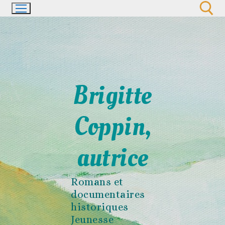
Aller
au
contenu
Rechercher :
Brigitte
Coppin,
autrice
Romans et
documentaires
historiques
Jeunesse