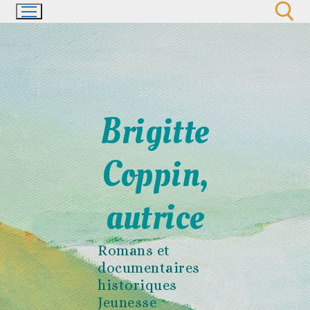
Aller
au
contenu
Rechercher :
Brigitte
Coppin,
autrice
Romans et
documentaires
historiques
Jeunesse