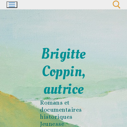
Aller
au
contenu
Rechercher :
Brigitte
Coppin,
autrice
Romans et
documentaires
historiques
Jeunesse