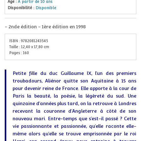
Âge :
À partir de 10 ans
Disponibilité :
Disponible
-
2nde édition - 1ère édition en 1998
ISBN :
9782081243545
Taille :
12,40
x
17,80
cm
Pages :
160
Petite fille du duc Guillaume IX, l’un des premiers
troubadours, Aliénor quitte son Aquitaine à 15 ans
pour devenir reine de France. Elle apporte à la cour de
Paris la beauté, la poésie, la légèreté du sud. Une
quinzaine d’années plus tard, on la retrouve à Londres
recevant la couronne d’Angleterre à côté de son
nouveau mari. Entre-temps que s’est-il passé ? Cette
vie passionnante et passionnée, qu’elle raconte elle-
même alors qu’elle se trouve emprisonnée par le roi