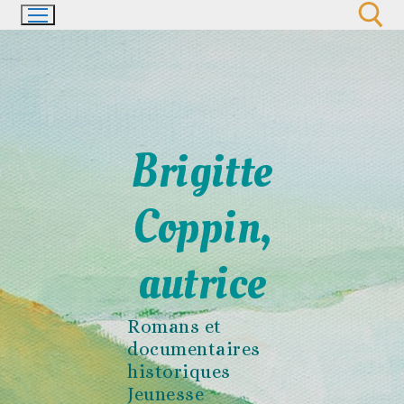
Aller
au
contenu
Rechercher :
Brigitte
Coppin,
autrice
Romans et
documentaires
historiques
Jeunesse