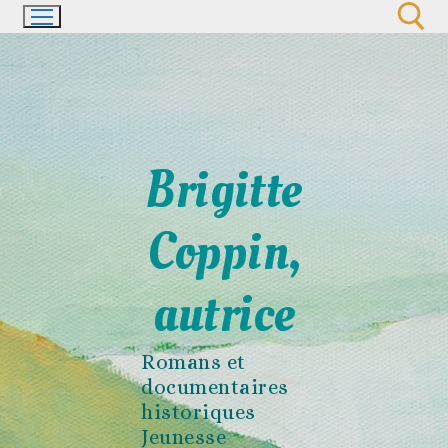
Aller
au
contenu
Rechercher :
Brigitte
Coppin,
autrice
Romans et
documentaires
historiques
Jeunesse