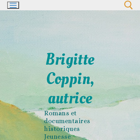
Aller
au
contenu
Rechercher :
Brigitte
Coppin,
autrice
Romans et
documentaires
historiques
Jeunesse