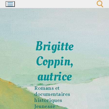
Aller
au
contenu
Rechercher :
Brigitte
Coppin,
autrice
Romans et
documentaires
historiques
Jeunesse