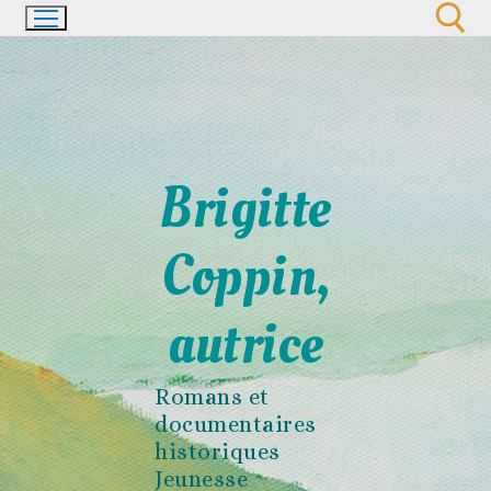
Aller
au
contenu
Rechercher :
Brigitte
Coppin,
autrice
Romans et
documentaires
historiques
Jeunesse