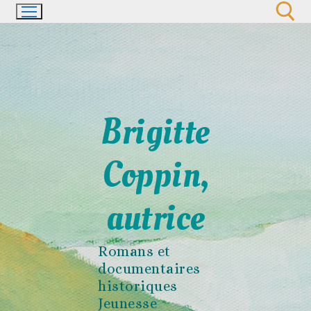
Aller
au
contenu
Rechercher :
Brigitte
Coppin,
autrice
Romans et
documentaires
historiques
Jeunesse