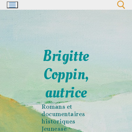
Aller
au
contenu
Rechercher :
Brigitte
Coppin,
autrice
Romans et
documentaires
historiques
Jeunesse