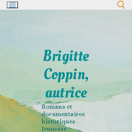
Aller
au
contenu
Rechercher :
Brigitte
Coppin,
autrice
Romans et
documentaires
historiques
Jeunesse