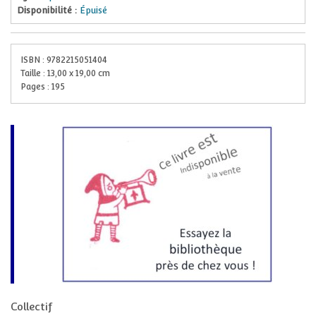
Disponibilité :
Épuisé
ISBN :
9782215051404
Taille :
13,00
x
19,00
cm
Pages :
195
Collectif