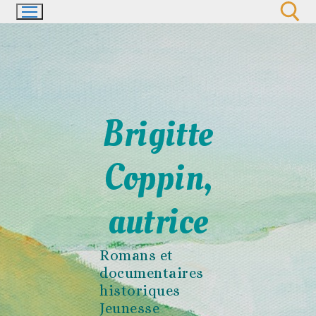
Aller
au
contenu
Rechercher :
Brigitte
Coppin,
autrice
Romans et
documentaires
historiques
Jeunesse