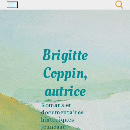
Aller
au
contenu
Rechercher :
Brigitte
Coppin,
autrice
Romans et
documentaires
historiques
Jeunesse