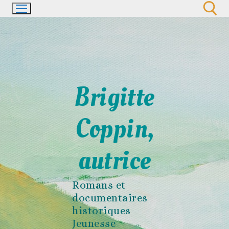
Aller
au
contenu
Rechercher :
Brigitte
Coppin,
autrice
Romans et
documentaires
historiques
Jeunesse