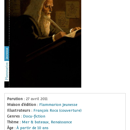
Parution :
27 avril 2011
Maison d’édition :
Flammarion Jeunesse
Illustrateurs :
François Roca (couverture)
Genres :
Docu-fiction
Thème :
Mer & bateaux
,
Renaissance
Âge :
À partir de 10 ans