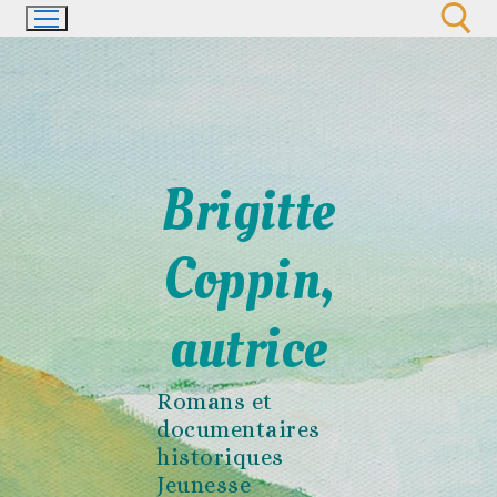
Aller
au
contenu
Rechercher :
Brigitte
Coppin,
autrice
Romans et
documentaires
historiques
Jeunesse