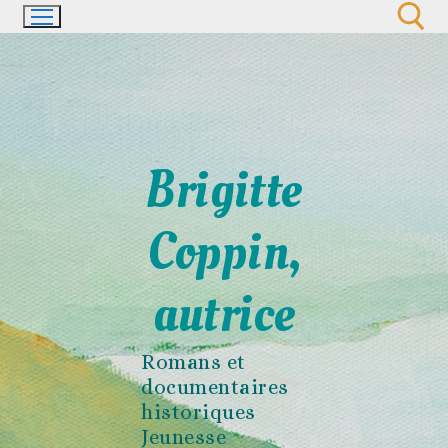
Aller
au
contenu
Rechercher :
Brigitte
Coppin,
autrice
Romans et
documentaires
historiques
Jeunesse