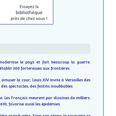
 modernise le pays et fait beaucoup la guerre.
établit 300 forteresses aux frontières.
 amuser la cour, Louis XIV invite à Versailles des
 des spectacles, des festins inoubliables.
e. Les Français meurent par dizaines de milliers.
693, favorise aussi les épidémies.
rière grand-père. Sous son règne, le royaume se