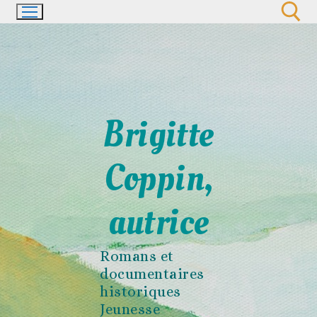
Aller
au
contenu
Rechercher :
Brigitte
Coppin,
autrice
Romans et
documentaires
historiques
Jeunesse