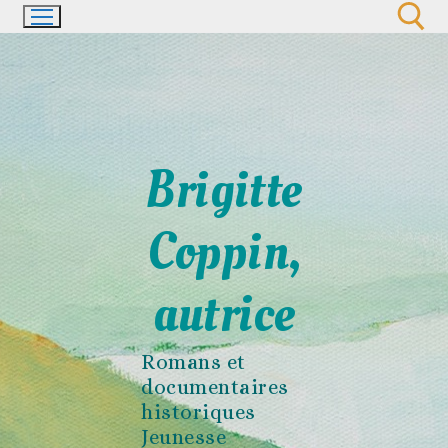
Aller
au
contenu
Rechercher :
Brigitte
Coppin,
autrice
Romans et
documentaires
historiques
Jeunesse