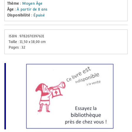
Thème :
Moyen Âge
Âge :
À partir de 8 ans
Disponibilité :
Épuisé
ISBN :
9782070397631
Taille :
11,50
x
18,00
cm
Pages :
32