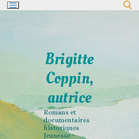
Aller
au
contenu
Rechercher :
Brigitte
Coppin,
autrice
Romans et
documentaires
historiques
Jeunesse