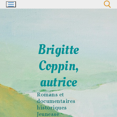
Aller
au
contenu
Rechercher :
Brigitte
Coppin,
autrice
Romans et
documentaires
historiques
Jeunesse