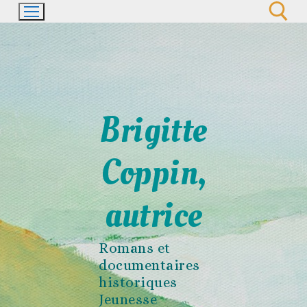
Aller
au
contenu
Rechercher :
Brigitte
Coppin,
autrice
Romans et
documentaires
historiques
Jeunesse