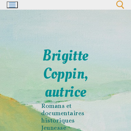
Aller
au
contenu
Rechercher :
Brigitte
Coppin,
autrice
Romans et
documentaires
historiques
Jeunesse