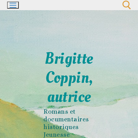
Aller
au
contenu
Rechercher :
Brigitte
Coppin,
autrice
Romans et
documentaires
historiques
Jeunesse