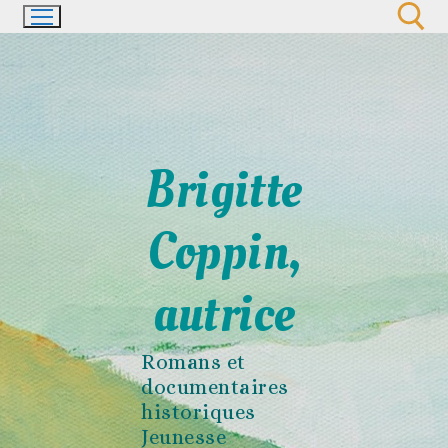
Aller
au
contenu
Rechercher :
Brigitte
Coppin,
autrice
Romans et
documentaires
historiques
Jeunesse