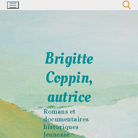
Aller
au
contenu
Rechercher :
Brigitte
Coppin,
autrice
Romans et
documentaires
historiques
Jeunesse