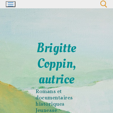
Aller
au
contenu
Rechercher :
Brigitte
Coppin,
autrice
Romans et
documentaires
historiques
Jeunesse