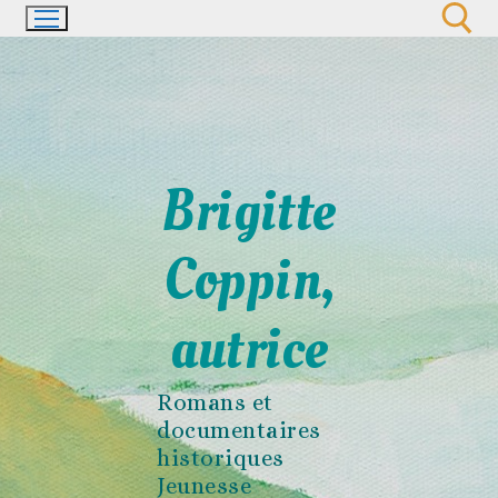
Aller
au
contenu
Rechercher :
Brigitte
Coppin,
autrice
Romans et
documentaires
historiques
Jeunesse