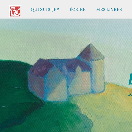
Aller
QUI SUIS-JE ?
ÉCRIRE
MES LIVRES
au
contenu
R